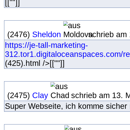
[[""]]
(2476)
Sheldon
schrieb am 
https://je-tall-marketing-
312.tor1.digitaloceanspaces.com/res
(425).html />[[""]]
(2475)
Clay
schrieb am 13. 
Super Webseite, ich komme sicher 