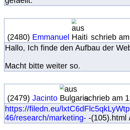
gefaellt.
(2480)
Emmanuel
schrieb am
Hallo, Ich finde den Aufbau der We
Macht bitte weiter so.
(2479)
Jacinto
schrieb am 1
https://filedn.eu/lxtC6dFlc5qkLyW
46/research/marketing-
-(105).html /