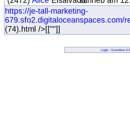
(2472)
Alice
schrieb am 12
https://je-tall-marketing-
679.sfo2.digitaloceanspaces.com/res
(74).html />[[""]]
Login
-
Guestbox 0.