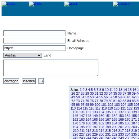
Name
Email-Adresse
Homepage
Land
Seite:
1
2
3
4
5
6
7
8
9
10
11
12
13
14
15
16
1
26
27
28
29
30
31
32
33
34
35
36
37
38
39
4
49
50
51
52
53
54
55
56
57
58
59
60
61
62
6
72
73
74
75
76
77
78
79
80
81
82
83
84
85
8
95
96
97
98
99
100
101
102
103
104
105
10
113
114
115
116
117
118
119
120
121
122
123
130
131
132
133
134
135
136
137
138
139
146
147
148
149
150
151
152
153
154
155
162
163
164
165
166
167
168
169
170
171
178
179
180
181
182
183
184
185
186
187
194
195
196
197
198
199
200
201
202
203
210
211
212
213
214
215
216
217
218
219
226
227
228
229
230
231
232
233
234
235
242
243
244
245
246
247
248
249
250
251