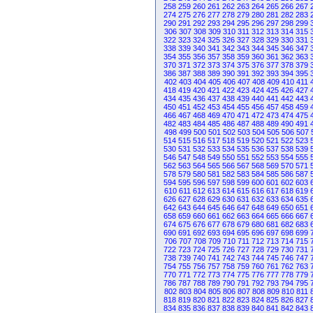
258
259
260
261
262
263
264
265
266
267
274
275
276
277
278
279
280
281
282
283
290
291
292
293
294
295
296
297
298
299
306
307
308
309
310
311
312
313
314
315
322
323
324
325
326
327
328
329
330
331
338
339
340
341
342
343
344
345
346
347
354
355
356
357
358
359
360
361
362
363
370
371
372
373
374
375
376
377
378
379
386
387
388
389
390
391
392
393
394
395
402
403
404
405
406
407
408
409
410
411
418
419
420
421
422
423
424
425
426
427
434
435
436
437
438
439
440
441
442
443
450
451
452
453
454
455
456
457
458
459
466
467
468
469
470
471
472
473
474
475
482
483
484
485
486
487
488
489
490
491
498
499
500
501
502
503
504
505
506
507
514
515
516
517
518
519
520
521
522
523
530
531
532
533
534
535
536
537
538
539
546
547
548
549
550
551
552
553
554
555
562
563
564
565
566
567
568
569
570
571
578
579
580
581
582
583
584
585
586
587
594
595
596
597
598
599
600
601
602
603
610
611
612
613
614
615
616
617
618
619
626
627
628
629
630
631
632
633
634
635
642
643
644
645
646
647
648
649
650
651
658
659
660
661
662
663
664
665
666
667
674
675
676
677
678
679
680
681
682
683
690
691
692
693
694
695
696
697
698
699
706
707
708
709
710
711
712
713
714
715
722
723
724
725
726
727
728
729
730
731
738
739
740
741
742
743
744
745
746
747
754
755
756
757
758
759
760
761
762
763
770
771
772
773
774
775
776
777
778
779
786
787
788
789
790
791
792
793
794
795
802
803
804
805
806
807
808
809
810
811
818
819
820
821
822
823
824
825
826
827
834
835
836
837
838
839
840
841
842
843