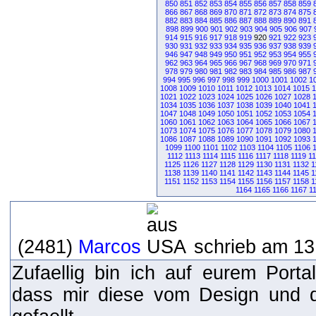
850
851
852
853
854
855
856
857
858
859
866
867
868
869
870
871
872
873
874
875
882
883
884
885
886
887
888
889
890
891
898
899
900
901
902
903
904
905
906
907
914
915
916
917
918
919
920
921
922
923
930
931
932
933
934
935
936
937
938
939
946
947
948
949
950
951
952
953
954
955
962
963
964
965
966
967
968
969
970
971
978
979
980
981
982
983
984
985
986
987
994
995
996
997
998
999
1000
1001
1002
1
1008
1009
1010
1011
1012
1013
1014
1015
1
1021
1022
1023
1024
1025
1026
1027
1028
1034
1035
1036
1037
1038
1039
1040
1041
1047
1048
1049
1050
1051
1052
1053
1054
1060
1061
1062
1063
1064
1065
1066
1067
1073
1074
1075
1076
1077
1078
1079
1080
1086
1087
1088
1089
1090
1091
1092
1093
1099
1100
1101
1102
1103
1104
1105
1106
1112
1113
1114
1115
1116
1117
1118
1119
1
1125
1126
1127
1128
1129
1130
1131
1132
1
1138
1139
1140
1141
1142
1143
1144
1145
1
1151
1152
1153
1154
1155
1156
1157
1158
1
1164
1165
1166
1167
1
(2481)
Marcos
schrieb am 13
Zufaellig bin ich auf eurem Port
dass mir diese vom Design und de