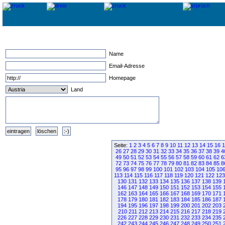
Name
Email-Adresse
Homepage
Land
Seite:
1
2
3
4
5
6
7
8
9
10
11
12
13
14
15
16
1
26
27
28
29
30
31
32
33
34
35
36
37
38
39
4
49
50
51
52
53
54
55
56
57
58
59
60
61
62
6
72
73
74
75
76
77
78
79
80
81
82
83
84
85
8
95
96
97
98
99
100
101
102
103
104
105
10
113
114
115
116
117
118
119
120
121
122
123
130
131
132
133
134
135
136
137
138
139
146
147
148
149
150
151
152
153
154
155
162
163
164
165
166
167
168
169
170
171
178
179
180
181
182
183
184
185
186
187
194
195
196
197
198
199
200
201
202
203
210
211
212
213
214
215
216
217
218
219
226
227
228
229
230
231
232
233
234
235
242
243
244
245
246
247
248
249
250
251