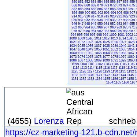
850
851
852
853
854
855
856
857
858
859
866
867
868
869
870
871
872
873
874
875
882
883
884
885
886
887
888
889
890
891
898
899
900
901
902
903
904
905
906
907
914
915
916
917
918
919
920
921
922
923
930
931
932
933
934
935
936
937
938
939
946
947
948
949
950
951
952
953
954
955
962
963
964
965
966
967
968
969
970
971
978
979
980
981
982
983
984
985
986
987
994
995
996
997
998
999
1000
1001
1002
1
1008
1009
1010
1011
1012
1013
1014
1015
1
1021
1022
1023
1024
1025
1026
1027
1028
1034
1035
1036
1037
1038
1039
1040
1041
1047
1048
1049
1050
1051
1052
1053
1054
1060
1061
1062
1063
1064
1065
1066
1067
1073
1074
1075
1076
1077
1078
1079
1080
1086
1087
1088
1089
1090
1091
1092
1093
1099
1100
1101
1102
1103
1104
1105
1106
1112
1113
1114
1115
1116
1117
1118
1119
1
1125
1126
1127
1128
1129
1130
1131
1132
1
1138
1139
1140
1141
1142
1143
1144
1145
1
1151
1152
1153
1154
1155
1156
1157
1158
1
1164
1165
1166
1167
(4655)
Lorenza
schrieb
https://cz-marketing-121.b-cdn.net