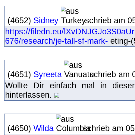
(4652)
Sidney
schrieb am 05
https://filedn.eu/lXvDNJGJo3S0a
676/research/je-tall-sf-mark-
eting-(
(4651)
Syreeta
schrieb am 0
Wollte Dir einfach mal in dies
hinterlassen.
(4650)
Wilda
schrieb am 05