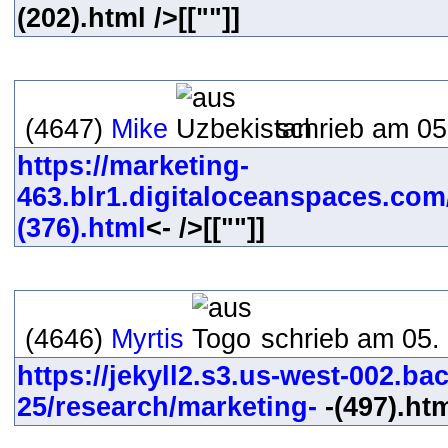
(202).html />[[""]]
(4647)
Mike
schrieb am 05
https://marketing-
463.blr1.digitaloceanspaces.com
(376).html
<- />[[""]]
(4646)
Myrtis
schrieb am 05.
https://jekyll2.s3.us-west-002.b
25/research/marketing-
-(497).htm