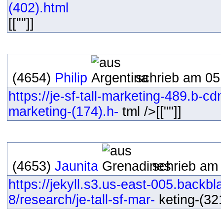
(402).html
[[""]]
(4654)
Philip
schrieb am 05
https://je-sf-tall-marketing-489.b-cdn
marketing-(174).h-
tml />[[""]]
(4653)
Jaunita
schrieb am 
https://jekyll.s3.us-east-005.back
8/research/je-tall-sf-mar-
keting-(321