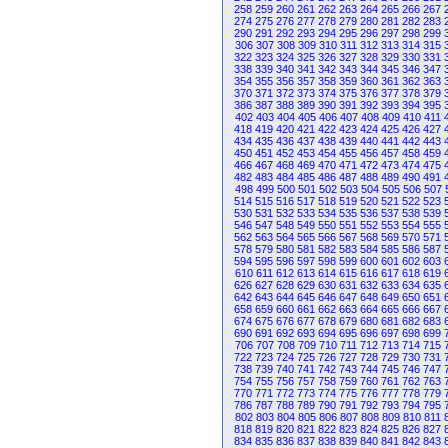
258
259
260
261
262
263
264
265
266
267
274
275
276
277
278
279
280
281
282
283
290
291
292
293
294
295
296
297
298
299
306
307
308
309
310
311
312
313
314
315
322
323
324
325
326
327
328
329
330
331
338
339
340
341
342
343
344
345
346
347
354
355
356
357
358
359
360
361
362
363
370
371
372
373
374
375
376
377
378
379
386
387
388
389
390
391
392
393
394
395
402
403
404
405
406
407
408
409
410
411
418
419
420
421
422
423
424
425
426
427
434
435
436
437
438
439
440
441
442
443
450
451
452
453
454
455
456
457
458
459
466
467
468
469
470
471
472
473
474
475
482
483
484
485
486
487
488
489
490
491
498
499
500
501
502
503
504
505
506
507
514
515
516
517
518
519
520
521
522
523
530
531
532
533
534
535
536
537
538
539
546
547
548
549
550
551
552
553
554
555
562
563
564
565
566
567
568
569
570
571
578
579
580
581
582
583
584
585
586
587
594
595
596
597
598
599
600
601
602
603
610
611
612
613
614
615
616
617
618
619
626
627
628
629
630
631
632
633
634
635
642
643
644
645
646
647
648
649
650
651
658
659
660
661
662
663
664
665
666
667
674
675
676
677
678
679
680
681
682
683
690
691
692
693
694
695
696
697
698
699
706
707
708
709
710
711
712
713
714
715
722
723
724
725
726
727
728
729
730
731
738
739
740
741
742
743
744
745
746
747
754
755
756
757
758
759
760
761
762
763
770
771
772
773
774
775
776
777
778
779
786
787
788
789
790
791
792
793
794
795
802
803
804
805
806
807
808
809
810
811
818
819
820
821
822
823
824
825
826
827
834
835
836
837
838
839
840
841
842
843