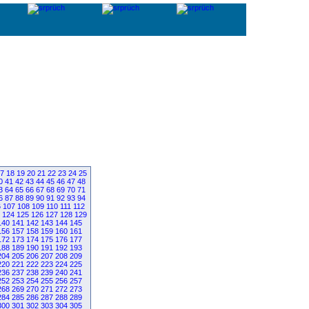
7
18
19
20
21
22
23
24
25
0
41
42
43
44
45
46
47
48
3
64
65
66
67
68
69
70
71
6
87
88
89
90
91
92
93
94
6
107
108
109
110
111
112
124
125
126
127
128
129
140
141
142
143
144
145
156
157
158
159
160
161
172
173
174
175
176
177
188
189
190
191
192
193
204
205
206
207
208
209
220
221
222
223
224
225
236
237
238
239
240
241
252
253
254
255
256
257
268
269
270
271
272
273
284
285
286
287
288
289
300
301
302
303
304
305