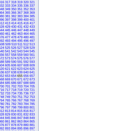
316
317
318
319
320
321
332
333
334
335
336
337
348
349
350
351
352
353
364
365
366
367
368
369
380
381
382
383
384
385
396
397
398
399
400
401
412
413
414
415
416
417
428
429
430
431
432
433
444
445
446
447
448
449
460
461
462
463
464
465
476
477
478
479
480
481
492
493
494
495
496
497
508
509
510
511
512
513
524
525
526
527
528
529
540
541
542
543
544
545
556
557
558
559
560
561
572
573
574
575
576
577
588
589
590
591
592
593
604
605
606
607
608
609
620
621
622
623
624
625
636
637
638
639
640
641
652
653
654
655
656
657
668
669
670
671
672
673
684
685
686
687
688
689
700
701
702
703
704
705
716
717
718
719
720
721
732
733
734
735
736
737
748
749
750
751
752
753
764
765
766
767
768
769
780
781
782
783
784
785
796
797
798
799
800
801
812
813
814
815
816
817
828
829
830
831
832
833
844
845
846
847
848
849
860
861
862
863
864
865
876
877
878
879
880
881
892
893
894
895
896
897