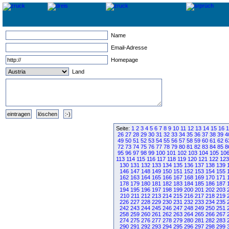
Name
Email-Adresse
Homepage
Land
Seite:
1
2
3
4
5
6
7
8
9
10
11
12
13
14
15
16
1
26
27
28
29
30
31
32
33
34
35
36
37
38
39
4
49
50
51
52
53
54
55
56
57
58
59
60
61
62
6
72
73
74
75
76
77
78
79
80
81
82
83
84
85
8
95
96
97
98
99
100
101
102
103
104
105
10
113
114
115
116
117
118
119
120
121
122
123
130
131
132
133
134
135
136
137
138
139
146
147
148
149
150
151
152
153
154
155
162
163
164
165
166
167
168
169
170
171
178
179
180
181
182
183
184
185
186
187
194
195
196
197
198
199
200
201
202
203
210
211
212
213
214
215
216
217
218
219
226
227
228
229
230
231
232
233
234
235
242
243
244
245
246
247
248
249
250
251
258
259
260
261
262
263
264
265
266
267
274
275
276
277
278
279
280
281
282
283
290
291
292
293
294
295
296
297
298
299