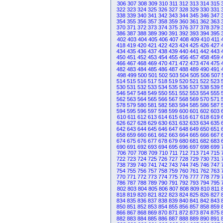
306
307
308
309
310
311
312
313
314
315
322
323
324
325
326
327
328
329
330
331
338
339
340
341
342
343
344
345
346
347
354
355
356
357
358
359
360
361
362
363
370
371
372
373
374
375
376
377
378
379
386
387
388
389
390
391
392
393
394
395
402
403
404
405
406
407
408
409
410
411
418
419
420
421
422
423
424
425
426
427
434
435
436
437
438
439
440
441
442
443
450
451
452
453
454
455
456
457
458
459
466
467
468
469
470
471
472
473
474
475
482
483
484
485
486
487
488
489
490
491
498
499
500
501
502
503
504
505
506
507
514
515
516
517
518
519
520
521
522
523
530
531
532
533
534
535
536
537
538
539
546
547
548
549
550
551
552
553
554
555
562
563
564
565
566
567
568
569
570
571
578
579
580
581
582
583
584
585
586
587
594
595
596
597
598
599
600
601
602
603
610
611
612
613
614
615
616
617
618
619
626
627
628
629
630
631
632
633
634
635
642
643
644
645
646
647
648
649
650
651
658
659
660
661
662
663
664
665
666
667
674
675
676
677
678
679
680
681
682
683
690
691
692
693
694
695
696
697
698
699
706
707
708
709
710
711
712
713
714
715
722
723
724
725
726
727
728
729
730
731
738
739
740
741
742
743
744
745
746
747
754
755
756
757
758
759
760
761
762
763
770
771
772
773
774
775
776
777
778
779
786
787
788
789
790
791
792
793
794
795
802
803
804
805
806
807
808
809
810
811
818
819
820
821
822
823
824
825
826
827
834
835
836
837
838
839
840
841
842
843
850
851
852
853
854
855
856
857
858
859
866
867
868
869
870
871
872
873
874
875
882
883
884
885
886
887
888
889
890
891