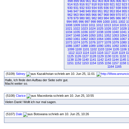
898
899
900
901
902
903
904
905
906
907
914
915
916
917
918
919
920
921
922
923
930
931
932
933
934
935
936
937
938
939
946
947
948
949
950
951
952
953
954
955
962
963
964
965
966
967
968
969
970
971
978
979
980
981
982
983
984
985
986
987
994
995
996
997
998
999
1000
1001
1002
1
1008
1009
1010
1011
1012
1013
1014
1015
1
1021
1022
1023
1024
1025
1026
1027
1028
1034
1035
1036
1037
1038
1039
1040
1041
1047
1048
1049
1050
1051
1052
1053
1054
1060
1061
1062
1063
1064
1065
1066
1067
1073
1074
1075
1076
1077
1078
1079
1080
1086
1087
1088
1089
1090
1091
1092
1093
1099
1100
1101
1102
1103
1104
1105
1106
1112
1113
1114
1115
1116
1117
1118
1119
1
1125
1126
1127
1128
1129
1130
1131
1132
1
1138
1139
1140
1141
1142
1143
1144
1145
1
1151
1152
1153
1154
1155
1156
1157
1158
1
1164
1165
(5109)
Sidney
schrieb am 10. Jun 25, 11:01
Hallo, Ich finde den Aufbau der Seite sehr gut.
Macht weiter so.
(5108)
Clarice
schrieb am 10. Jun 25, 10:55
Vielen Dank! Wollt ich nur mal sagen.
(5107)
Dale
schrieb am 10. Jun 25, 10:26