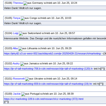
(5106)
Theresa
schrieb am 10. Jun 25, 10:24
Vielen Dank! Wollt ich nur sagen.
(5105)
Tonya
schrieb am 10. Jun 25, 10:03
Vielen Dank! Wollt ich nur sagen.
(5104)
Luigi
schrieb am 10. Jun 25, 09:57
Interessante Website. Das Design und die nuetzlichen Informationen gefallen mir besond
(5103)
Alba
schrieb am 10. Jun 25, 09:29
https://jekyll2.s3.us-west-002.backblazeb2.com/je-20250428-21/research/marketing-
-(30
(5102)
Audry
schrieb am 10. Jun 25, 09:22
https://je-sf-tall-marketing-706.b-cdn.net/research/je-tall-sf-marketing-(120).h-
tml />[[""]]
(5101)
Roosevelt
schrieb am 10. Jun 25, 09:14
https://je-sf-tall-marketing-659.b-cdn.net/research/je-tall-sf-marketing-(19).ht-
ml />[[""]]
(5100)
Jackie
schrieb am 10. Jun 25, 08:39
https://cz-marketing-109.b-cdn.net/research/cz-marketing-(372).html
[[""]]