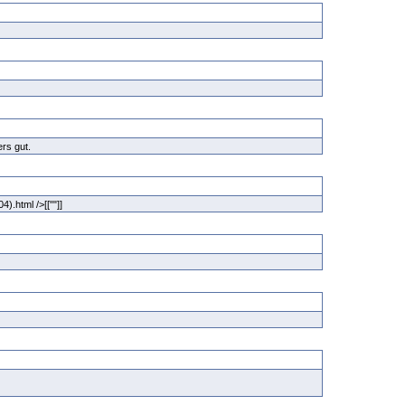
ers gut.
4).html />[[""]]