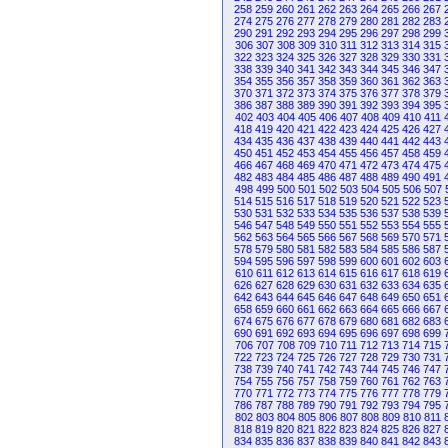
258
259
260
261
262
263
264
265
266
267
274
275
276
277
278
279
280
281
282
283
290
291
292
293
294
295
296
297
298
299
306
307
308
309
310
311
312
313
314
315
322
323
324
325
326
327
328
329
330
331
338
339
340
341
342
343
344
345
346
347
354
355
356
357
358
359
360
361
362
363
370
371
372
373
374
375
376
377
378
379
386
387
388
389
390
391
392
393
394
395
402
403
404
405
406
407
408
409
410
411
418
419
420
421
422
423
424
425
426
427
434
435
436
437
438
439
440
441
442
443
450
451
452
453
454
455
456
457
458
459
466
467
468
469
470
471
472
473
474
475
482
483
484
485
486
487
488
489
490
491
498
499
500
501
502
503
504
505
506
507
514
515
516
517
518
519
520
521
522
523
530
531
532
533
534
535
536
537
538
539
546
547
548
549
550
551
552
553
554
555
562
563
564
565
566
567
568
569
570
571
578
579
580
581
582
583
584
585
586
587
594
595
596
597
598
599
600
601
602
603
610
611
612
613
614
615
616
617
618
619
626
627
628
629
630
631
632
633
634
635
642
643
644
645
646
647
648
649
650
651
658
659
660
661
662
663
664
665
666
667
674
675
676
677
678
679
680
681
682
683
690
691
692
693
694
695
696
697
698
699
706
707
708
709
710
711
712
713
714
715
722
723
724
725
726
727
728
729
730
731
738
739
740
741
742
743
744
745
746
747
754
755
756
757
758
759
760
761
762
763
770
771
772
773
774
775
776
777
778
779
786
787
788
789
790
791
792
793
794
795
802
803
804
805
806
807
808
809
810
811
818
819
820
821
822
823
824
825
826
827
834
835
836
837
838
839
840
841
842
843