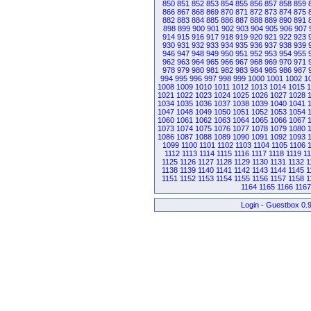
850
851
852
853
854
855
856
857
858
859
866
867
868
869
870
871
872
873
874
875
882
883
884
885
886
887
888
889
890
891
898
899
900
901
902
903
904
905
906
907
914
915
916
917
918
919
920
921
922
923
930
931
932
933
934
935
936
937
938
939
946
947
948
949
950
951
952
953
954
955
962
963
964
965
966
967
968
969
970
971
978
979
980
981
982
983
984
985
986
987
994
995
996
997
998
999
1000
1001
1002
1
1008
1009
1010
1011
1012
1013
1014
1015
1
1021
1022
1023
1024
1025
1026
1027
1028
1034
1035
1036
1037
1038
1039
1040
1041
1047
1048
1049
1050
1051
1052
1053
1054
1060
1061
1062
1063
1064
1065
1066
1067
1073
1074
1075
1076
1077
1078
1079
1080
1086
1087
1088
1089
1090
1091
1092
1093
1099
1100
1101
1102
1103
1104
1105
1106
1112
1113
1114
1115
1116
1117
1118
1119
1
1125
1126
1127
1128
1129
1130
1131
1132
1
1138
1139
1140
1141
1142
1143
1144
1145
1
1151
1152
1153
1154
1155
1156
1157
1158
1
1164
1165
1166
1167
Login
-
Guestbox 0.