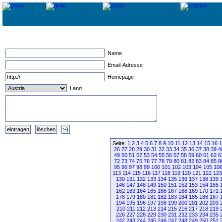
Name
Email-Adresse
Homepage
Land
Seite:
1
2
3
4
5
6
7
8
9
10
11
12
13
14
15
16
1
26
27
28
29
30
31
32
33
34
35
36
37
38
39
4
49
50
51
52
53
54
55
56
57
58
59
60
61
62
6
72
73
74
75
76
77
78
79
80
81
82
83
84
85
8
95
96
97
98
99
100
101
102
103
104
105
10
113
114
115
116
117
118
119
120
121
122
123
130
131
132
133
134
135
136
137
138
139
146
147
148
149
150
151
152
153
154
155
162
163
164
165
166
167
168
169
170
171
178
179
180
181
182
183
184
185
186
187
194
195
196
197
198
199
200
201
202
203
210
211
212
213
214
215
216
217
218
219
226
227
228
229
230
231
232
233
234
235
242
243
244
245
246
247
248
249
250
251