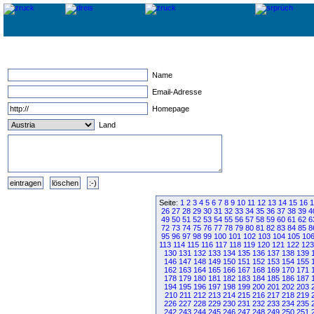
Name
Email-Adresse
Homepage
Land
Seite:
1
2
3
4
5
6
7
8
9
10
11
12
13
14
15
16
1
26
27
28
29
30
31
32
33
34
35
36
37
38
39
4
49
50
51
52
53
54
55
56
57
58
59
60
61
62
6
72
73
74
75
76
77
78
79
80
81
82
83
84
85
8
95
96
97
98
99
100
101
102
103
104
105
10
113
114
115
116
117
118
119
120
121
122
123
130
131
132
133
134
135
136
137
138
139
146
147
148
149
150
151
152
153
154
155
162
163
164
165
166
167
168
169
170
171
178
179
180
181
182
183
184
185
186
187
194
195
196
197
198
199
200
201
202
203
210
211
212
213
214
215
216
217
218
219
226
227
228
229
230
231
232
233
234
235
242
243
244
245
246
247
248
249
250
251