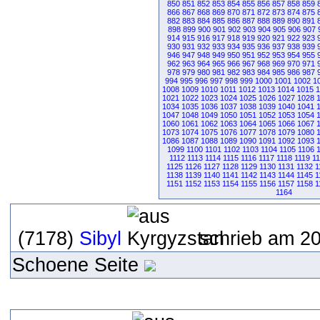
850
851
852
853
854
855
856
857
858
859
866
867
868
869
870
871
872
873
874
875
882
883
884
885
886
887
888
889
890
891
898
899
900
901
902
903
904
905
906
907
914
915
916
917
918
919
920
921
922
923
930
931
932
933
934
935
936
937
938
939
946
947
948
949
950
951
952
953
954
955
962
963
964
965
966
967
968
969
970
971
978
979
980
981
982
983
984
985
986
987
994
995
996
997
998
999
1000
1001
1002
1
1008
1009
1010
1011
1012
1013
1014
1015
1
1021
1022
1023
1024
1025
1026
1027
1028
1034
1035
1036
1037
1038
1039
1040
1041
1047
1048
1049
1050
1051
1052
1053
1054
1060
1061
1062
1063
1064
1065
1066
1067
1073
1074
1075
1076
1077
1078
1079
1080
1086
1087
1088
1089
1090
1091
1092
1093
1099
1100
1101
1102
1103
1104
1105
1106
1112
1113
1114
1115
1116
1117
1118
1119
1
1125
1126
1127
1128
1129
1130
1131
1132
1
1138
1139
1140
1141
1142
1143
1144
1145
1
1151
1152
1153
1154
1155
1156
1157
1158
1
1164
(7178)
Sibyl
schrieb am 20
Schoene Seite