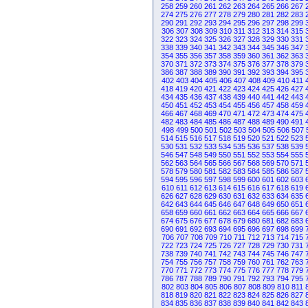
258
259
260
261
262
263
264
265
266
267
274
275
276
277
278
279
280
281
282
283
290
291
292
293
294
295
296
297
298
299
306
307
308
309
310
311
312
313
314
315
322
323
324
325
326
327
328
329
330
331
338
339
340
341
342
343
344
345
346
347
354
355
356
357
358
359
360
361
362
363
370
371
372
373
374
375
376
377
378
379
386
387
388
389
390
391
392
393
394
395
402
403
404
405
406
407
408
409
410
411
418
419
420
421
422
423
424
425
426
427
434
435
436
437
438
439
440
441
442
443
450
451
452
453
454
455
456
457
458
459
466
467
468
469
470
471
472
473
474
475
482
483
484
485
486
487
488
489
490
491
498
499
500
501
502
503
504
505
506
507
514
515
516
517
518
519
520
521
522
523
530
531
532
533
534
535
536
537
538
539
546
547
548
549
550
551
552
553
554
555
562
563
564
565
566
567
568
569
570
571
578
579
580
581
582
583
584
585
586
587
594
595
596
597
598
599
600
601
602
603
610
611
612
613
614
615
616
617
618
619
626
627
628
629
630
631
632
633
634
635
642
643
644
645
646
647
648
649
650
651
658
659
660
661
662
663
664
665
666
667
674
675
676
677
678
679
680
681
682
683
690
691
692
693
694
695
696
697
698
699
706
707
708
709
710
711
712
713
714
715
722
723
724
725
726
727
728
729
730
731
738
739
740
741
742
743
744
745
746
747
754
755
756
757
758
759
760
761
762
763
770
771
772
773
774
775
776
777
778
779
786
787
788
789
790
791
792
793
794
795
802
803
804
805
806
807
808
809
810
811
818
819
820
821
822
823
824
825
826
827
834
835
836
837
838
839
840
841
842
843