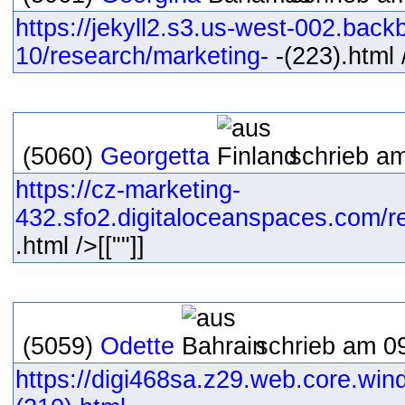
https://jekyll2.s3.us-west-002.bac
10/research/marketing-
-(223).html /
(5060)
Georgetta
schrieb am
https://cz-marketing-
432.sfo2.digitaloceanspaces.com/r
.html />[[""]]
(5059)
Odette
schrieb am 09
https://digi468sa.z29.web.core.win