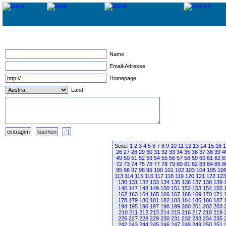
Name
Email-Adresse
Homepage
Land
Seite:
1
2
3
4
5
6
7
8
9
10
11
12
13
14
15
16
1
26
27
28
29
30
31
32
33
34
35
36
37
38
39
4
49
50
51
52
53
54
55
56
57
58
59
60
61
62
6
72
73
74
75
76
77
78
79
80
81
82
83
84
85
8
95
96
97
98
99
100
101
102
103
104
105
10
113
114
115
116
117
118
119
120
121
122
123
130
131
132
133
134
135
136
137
138
139
146
147
148
149
150
151
152
153
154
155
162
163
164
165
166
167
168
169
170
171
178
179
180
181
182
183
184
185
186
187
194
195
196
197
198
199
200
201
202
203
210
211
212
213
214
215
216
217
218
219
226
227
228
229
230
231
232
233
234
235
242
243
244
245
246
247
248
249
250
251