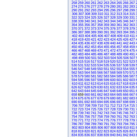
258
259
260
261
262
263
264
265
266
267
274
275
276
277
278
279
280
281
282
283
290
291
292
293
294
295
296
297
298
299
306
307
308
309
310
311
312
313
314
315
322
323
324
325
326
327
328
329
330
331
338
339
340
341
342
343
344
345
346
347
354
355
356
357
358
359
360
361
362
363
370
371
372
373
374
375
376
377
378
379
386
387
388
389
390
391
392
393
394
395
402
403
404
405
406
407
408
409
410
411
418
419
420
421
422
423
424
425
426
427
434
435
436
437
438
439
440
441
442
443
450
451
452
453
454
455
456
457
458
459
466
467
468
469
470
471
472
473
474
475
482
483
484
485
486
487
488
489
490
491
498
499
500
501
502
503
504
505
506
507
514
515
516
517
518
519
520
521
522
523
530
531
532
533
534
535
536
537
538
539
546
547
548
549
550
551
552
553
554
555
562
563
564
565
566
567
568
569
570
571
578
579
580
581
582
583
584
585
586
587
594
595
596
597
598
599
600
601
602
603
610
611
612
613
614
615
616
617
618
619
626
627
628
629
630
631
632
633
634
635
642
643
644
645
646
647
648
649
650
651
658
659
660
661
662
663
664
665
666
667
674
675
676
677
678
679
680
681
682
683
690
691
692
693
694
695
696
697
698
699
706
707
708
709
710
711
712
713
714
715
722
723
724
725
726
727
728
729
730
731
738
739
740
741
742
743
744
745
746
747
754
755
756
757
758
759
760
761
762
763
770
771
772
773
774
775
776
777
778
779
786
787
788
789
790
791
792
793
794
795
802
803
804
805
806
807
808
809
810
811
818
819
820
821
822
823
824
825
826
827
834
835
836
837
838
839
840
841
842
843