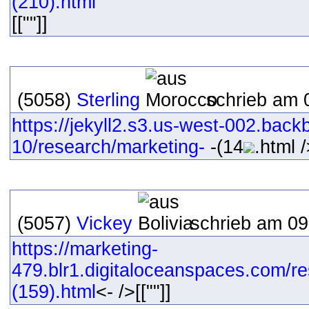
(210).html
[[""]]
(5058)
Sterling
schrieb am 
https://jekyll2.s3.us-west-002.bac
10/research/marketing-
-(14
.html /
(5057)
Vickey
schrieb am 09
https://marketing-
479.blr1.digitaloceanspaces.com/r
(159).html
<- />[[""]]