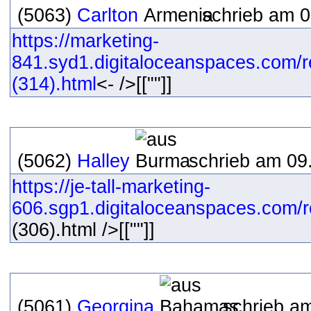
(5063)
Carlton
schrieb am 0
https://marketing-
841.syd1.digitaloceanspaces.com/r
(314).html
<- />[[""]]
(5062)
Halley
schrieb am 09
https://je-tall-marketing-
606.sgp1.digitaloceanspaces.com/re
(306).html />[[""]]
(5061)
Georgina
schrieb am