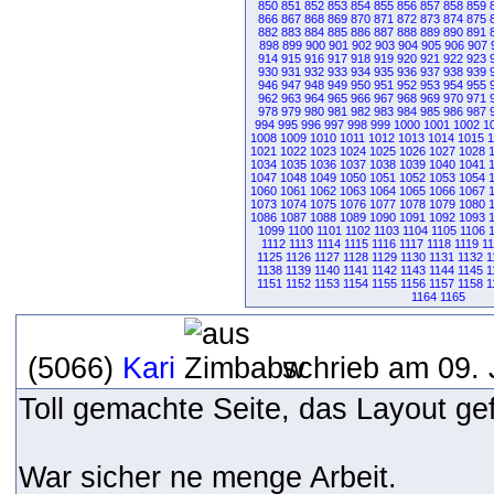
850
851
852
853
854
855
856
857
858
859
866
867
868
869
870
871
872
873
874
875
882
883
884
885
886
887
888
889
890
891
898
899
900
901
902
903
904
905
906
907
914
915
916
917
918
919
920
921
922
923
930
931
932
933
934
935
936
937
938
939
946
947
948
949
950
951
952
953
954
955
962
963
964
965
966
967
968
969
970
971
978
979
980
981
982
983
984
985
986
987
994
995
996
997
998
999
1000
1001
1002
1
1008
1009
1010
1011
1012
1013
1014
1015
1
1021
1022
1023
1024
1025
1026
1027
1028
1034
1035
1036
1037
1038
1039
1040
1041
1047
1048
1049
1050
1051
1052
1053
1054
1060
1061
1062
1063
1064
1065
1066
1067
1073
1074
1075
1076
1077
1078
1079
1080
1086
1087
1088
1089
1090
1091
1092
1093
1099
1100
1101
1102
1103
1104
1105
1106
1112
1113
1114
1115
1116
1117
1118
1119
1
1125
1126
1127
1128
1129
1130
1131
1132
1
1138
1139
1140
1141
1142
1143
1144
1145
1
1151
1152
1153
1154
1155
1156
1157
1158
1
1164
1165
(5066)
Kari
schrieb am 09. 
Toll gemachte Seite, das Layout gefa
War sicher ne menge Arbeit.