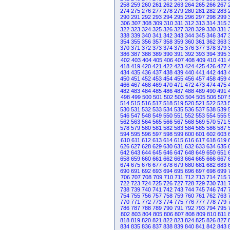
258
259
260
261
262
263
264
265
266
267
274
275
276
277
278
279
280
281
282
283
290
291
292
293
294
295
296
297
298
299
306
307
308
309
310
311
312
313
314
315
322
323
324
325
326
327
328
329
330
331
338
339
340
341
342
343
344
345
346
347
354
355
356
357
358
359
360
361
362
363
370
371
372
373
374
375
376
377
378
379
386
387
388
389
390
391
392
393
394
395
402
403
404
405
406
407
408
409
410
411
418
419
420
421
422
423
424
425
426
427
434
435
436
437
438
439
440
441
442
443
450
451
452
453
454
455
456
457
458
459
466
467
468
469
470
471
472
473
474
475
482
483
484
485
486
487
488
489
490
491
498
499
500
501
502
503
504
505
506
507
514
515
516
517
518
519
520
521
522
523
530
531
532
533
534
535
536
537
538
539
546
547
548
549
550
551
552
553
554
555
562
563
564
565
566
567
568
569
570
571
578
579
580
581
582
583
584
585
586
587
594
595
596
597
598
599
600
601
602
603
610
611
612
613
614
615
616
617
618
619
626
627
628
629
630
631
632
633
634
635
642
643
644
645
646
647
648
649
650
651
658
659
660
661
662
663
664
665
666
667
674
675
676
677
678
679
680
681
682
683
690
691
692
693
694
695
696
697
698
699
706
707
708
709
710
711
712
713
714
715
722
723
724
725
726
727
728
729
730
731
738
739
740
741
742
743
744
745
746
747
754
755
756
757
758
759
760
761
762
763
770
771
772
773
774
775
776
777
778
779
786
787
788
789
790
791
792
793
794
795
802
803
804
805
806
807
808
809
810
811
818
819
820
821
822
823
824
825
826
827
834
835
836
837
838
839
840
841
842
843