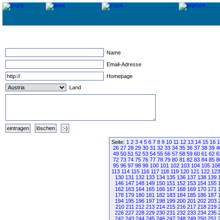
Name
Email-Adresse
Homepage
Land
Seite:
1
2
3
4
5
6
7
8
9
10
11
12
13
14
15
16
1
26
27
28
29
30
31
32
33
34
35
36
37
38
39
4
49
50
51
52
53
54
55
56
57
58
59
60
61
62
6
72
73
74
75
76
77
78
79
80
81
82
83
84
85
8
95
96
97
98
99
100
101
102
103
104
105
10
113
114
115
116
117
118
119
120
121
122
123
130
131
132
133
134
135
136
137
138
139
146
147
148
149
150
151
152
153
154
155
162
163
164
165
166
167
168
169
170
171
178
179
180
181
182
183
184
185
186
187
194
195
196
197
198
199
200
201
202
203
210
211
212
213
214
215
216
217
218
219
226
227
228
229
230
231
232
233
234
235
242
243
244
245
246
247
248
249
250
251