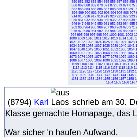
850
851
852
853
854
855
856
857
858
859
866
867
868
869
870
871
872
873
874
875
882
883
884
885
886
887
888
889
890
891
898
899
900
901
902
903
904
905
906
907
914
915
916
917
918
919
920
921
922
923
930
931
932
933
934
935
936
937
938
939
946
947
948
949
950
951
952
953
954
955
962
963
964
965
966
967
968
969
970
971
978
979
980
981
982
983
984
985
986
987
994
995
996
997
998
999
1000
1001
1002
1
1008
1009
1010
1011
1012
1013
1014
1015
1
1021
1022
1023
1024
1025
1026
1027
1028
1034
1035
1036
1037
1038
1039
1040
1041
1047
1048
1049
1050
1051
1052
1053
1054
1060
1061
1062
1063
1064
1065
1066
1067
1073
1074
1075
1076
1077
1078
1079
1080
1086
1087
1088
1089
1090
1091
1092
1093
1099
1100
1101
1102
1103
1104
1105
1106
1112
1113
1114
1115
1116
1117
1118
1119
1
1125
1126
1127
1128
1129
1130
1131
1132
1
1138
1139
1140
1141
1142
1143
1144
1145
1
1151
1152
1153
1154
1155
1156
1157
1158
1
1164
1165
1166
1167
(8794)
Karl
schrieb am 30. D
Klasse gemachte Homapage, das Lay
War sicher 'n haufen Aufwand.